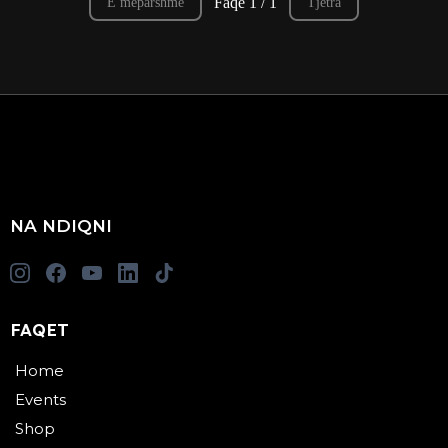
Faqe 1 / 1
E mëparshme
Tjetra
NA NDIQNI
FAQET
Home
Events
Shop