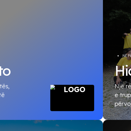
NË 
to
Hi
tës,
Një r
të
e trup
përvo