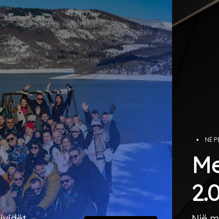
NË P
Me
2.
ividët
Një m