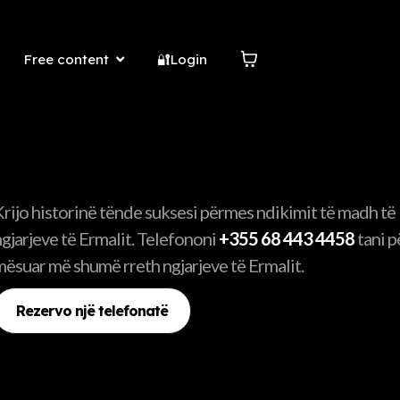
Free content
🔐Login
Krijo historinë tënde suksesi përmes ndikimit të madh të
ngjarjeve të Ermalit. Telefononi
+355 68 443 4458
tani p
mësuar më shumë rreth ngjarjeve të Ermalit.
Rezervo një telefonatë