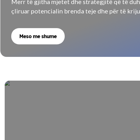
Merr të gjitha mjetet dhe strategjitë që të duh
çliruar potencialin brenda teje dhe për të krij
Meso me shume