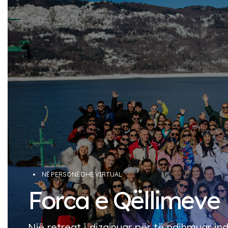
NË PERSONË DHE VIRTUAL
Forca e Qëllimeve
Një retreat i dizajnuar për të ndihmuar ind