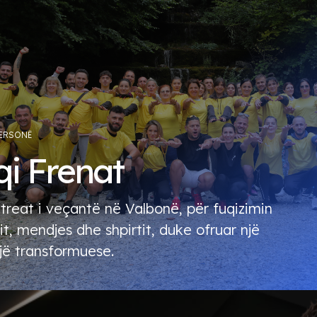
PERSONË
qi Frenat
etreat i veçantë në Valbonë, për fuqizimin
it, mendjes dhe shpirtit, duke ofruar një
jë transformuese.