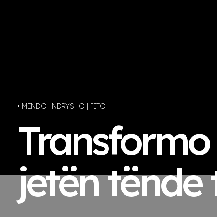
• MENDO | NDRYSHO | FITO
Transformo
jetën tënde 