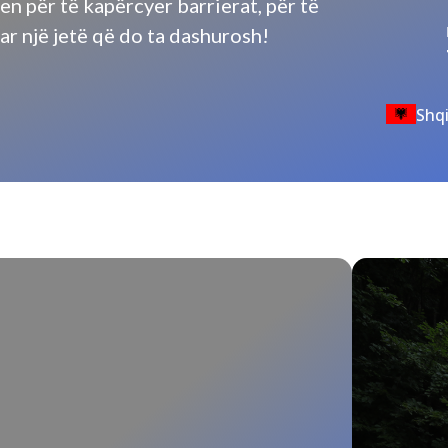
en për të kapërcyer barrierat, për të
uar një jetë që do ta dashurosh!
Shqi