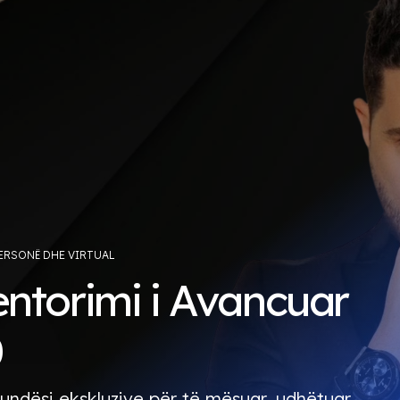
ERSONË DHE VIRTUAL
ntorimi i Avancuar
0
undësi ekskluzive për të mësuar, udhëtuar