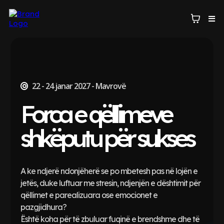
22 - 24 janar 2027 - Mavrovë
Forca e qëllimeve
shkëputu për sukses
A ke ndjerë ndonjëherë se po mbetesh pas në lojën e
jetës, duke luftuar me stresin, ndjenjën e dështimit për
qëllimet e parealizuara ose emocionet e
pazgjidhura?
Është koha për të zbuluar fuqinë e brendshme dhe të