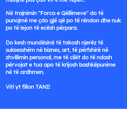
Në trajnimin "Forca e Qëllimeve" do të
punojmë me çdo gjë që po të rëndon dhe nuk
po të lejon të ecësh përpara.
Do kesh mundësinë të takosh njerëz të
suksesshëm në biznes, art, të përfshirë në
zhvillimin personal, me të cilët do të ndash
përvojat e tua apo të krijosh bashkëpunime
në të ardhmen.
​Viti yt fillon TANI!