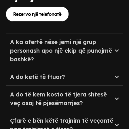
Rezervo një telefonatë
A ka ofertë nëse jemi një grup
personash apo një ekip që punojmë
bashkë?
A do ketë të ftuar?
A do të kem kosto të tjera shtesë
veç asaj të pjesëmarrjes?
Çfarë e bën këtë trajnim të veçantë