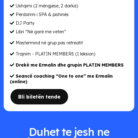
Ushqimi (2 mëngjese, 2 darka)
Përdorimi i SPA & pishinës
DJ Party
Libri “Në garë me veten”
Mastermind në grup pas retreatit
Trajnim - PLATIN MEMBERS (1 leksion)
Drekë me Ermalin dhe grupin PLATIN MEMBERS
Seancë coaching “One to one” me Ermalin
(online)
Bli biletën tende
Duhet te jesh ne