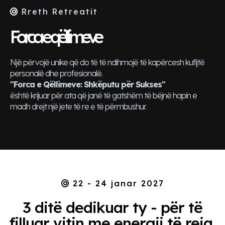
Rreth Retreatit
Forca e qëllimeve
Një përvojë unike që do të të ndihmojë të kapërcesh kufijtë
personalë dhe profesionalë.
"Forca e Qëllimeve: Shkëputu për Sukses"
është krijuar për ata që janë të gatshëm të bëjnë hapin e
madh drejt një jete të re e të përmbushur.
22 - 24 janar 2027
3 ditë dedikuar ty - për të
filluar vitin me energji të reja,