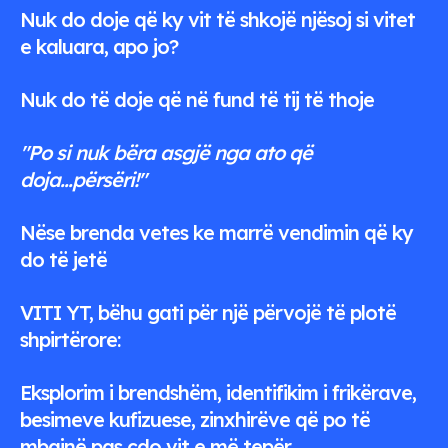
Nuk do doje që ky vit të shkojë njësoj si vitet
e kaluara, apo jo?
Nuk do të doje që në fund të tij të thoje
"Po si nuk bëra asgjë nga ato që
doja...përsëri!"
Nëse brenda vetes ke marrë vendimin që ky
do të jetë
VITI YT, bëhu gati për një përvojë të plotë
shpirtërore:
Eksplorim i brendshëm, identifikim i frikërave,
besimeve kufizuese, zinxhirëve që po të
mbajnë pas çdo vit e më tepër...