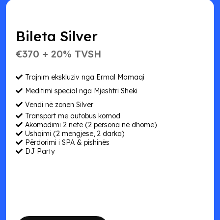
Bileta Silver
€370 + 20% TVSH
Trajnim ekskluziv nga Ermal Mamaqi
Meditimi special nga Mjeshtri Sheki
Vendi në zonën Silver
Transport me autobus komod
Akomodimi 2 netë (2 persona në dhomë)
Ushqimi (2 mëngjese, 2 darka)
Përdorimi i SPA & pishinës
DJ Party