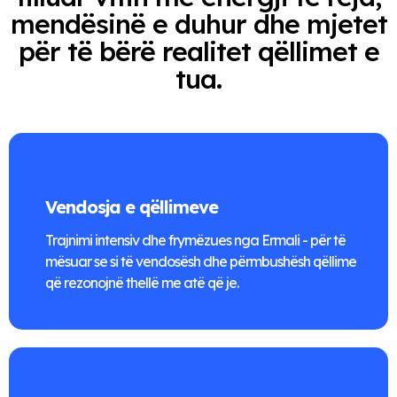
mendësinë e duhur dhe mjetet
për të bërë realitet qëllimet e
tua.
Vendosja e qëllimeve
Trajnimi intensiv dhe frymëzues nga Ermali - për të
mësuar se si të vendosësh dhe përmbushësh qëllime
që rezonojnë thellë me atë që je.