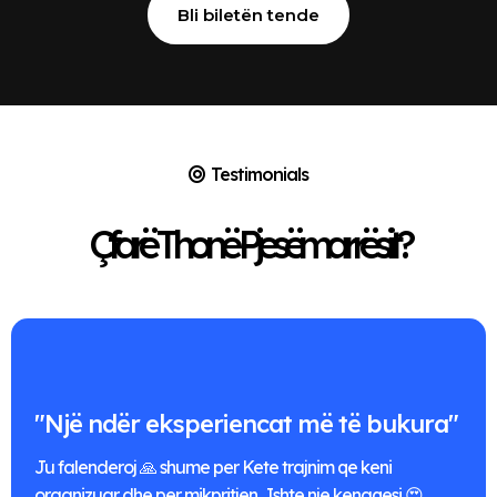
Bli biletën tende
Testimonials
Çfarë Thonë Pjesëmarrësit?
"Një ndër eksperiencat më të bukura"
Ju falenderoj 🙏 shume per Kete trajnim qe keni
organizuar dhe per mikpritjen . Ishte nje kenaqesi 😍