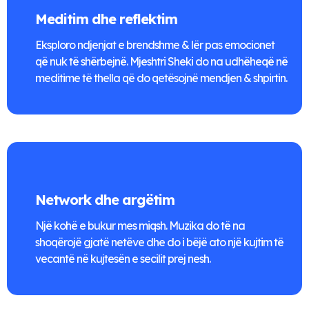
Meditim dhe reflektim
Eksploro ndjenjat e brendshme & lër pas emocionet
që nuk të shërbejnë. Mjeshtri Sheki do na udhëheqë në
meditime të thella që do qetësojnë mendjen & shpirtin.
Network dhe argëtim
Një kohë e bukur mes miqsh. Muzika do të na
shoqërojë gjatë netëve dhe do i bëjë ato një kujtim të
vecantë në kujtesën e secilit prej nesh.