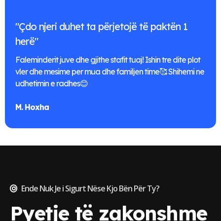
"Çdo njeri duhet ta përjetojë të paktën 1
herë"
Faleminderit juve dhe gjithe stafit tuaj! Ishin tre dite plot
vler dhe mesime per mua dhe familjen time🥰 Shihemi ne
udhetimin e radhes😊
M. Hoxha
Ende Nuk Je i Sigurt Nëse Kjo Bën Për Ty?
Pyetje të zakonshme