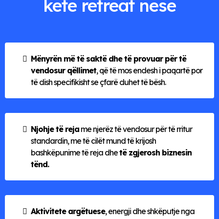
kete retreat nese
Mënyrën më të saktë dhe të provuar për të
vendosur qëllimet
, që të mos endesh i paqartë por
të dish specifikisht se çfarë duhet të bësh.
Njohje të reja
me njerëz të vendosur për të rritur
standardin, me të cilët mund të krijosh
bashkëpunime të reja dhe
të zgjerosh biznesin
tënd.
Aktivitete argëtuese
, energji dhe shkëputje nga