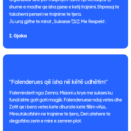
shume e madhe qe isha pjese e ketij trajnimi. Shpresoj te
takohemi perseri ne trajnime te tjera.
Ju uroj gjithe te mirat , Suksese 🥰👏 ​Me Respekt .
I. Gjoka
"Falenderues që isha në këtë udhëtim"
Faleminderit nga Zemra. Misioni u krye me sukses ku
fundi ishte gati gati magjik. Falenderuese ndaj vetes dhe
Zotit qe i bera vetes kete dhurate kete fillim viti🙏.
Mireutakofshim ne trajnime te tjera, Deri atehere te
degjofsha zerin e mire e zemren plot.