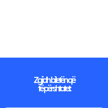
Zgjidh biletën që
të përshtatet: