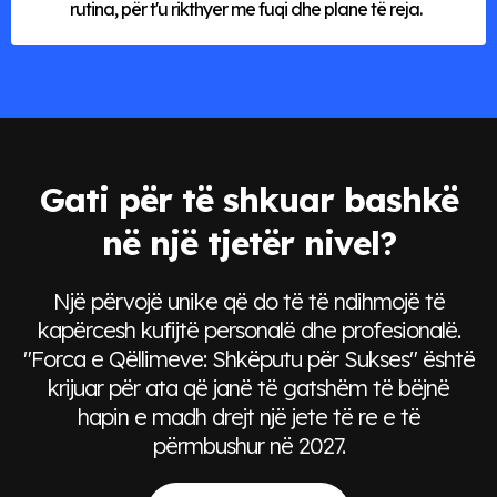
rutina, për t'u rikthyer me fuqi dhe plane të reja.
Gati për të shkuar bashkë
në një tjetër nivel?
Një përvojë unike që do të të ndihmojë të
kapërcesh kufijtë personalë dhe profesionalë.
"Forca e Qëllimeve: Shkëputu për Sukses" është
krijuar për ata që janë të gatshëm të bëjnë
hapin e madh drejt një jete të re e të
përmbushur në 2027.