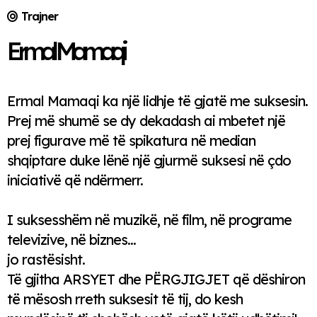
Trajner
Ermal Mamaqi
Ermal Mamaqi ka një lidhje të gjatë me suksesin.
Prej më shumë se dy dekadash ai mbetet një
prej figurave më të spikatura në median
shqiptare duke lënë një gjurmë suksesi në çdo
iniciativë që ndërmerr.
​I suksesshëm në muzikë, në film, në programe
televizive, në biznes…
jo rastësisht.
Të gjitha ARSYET dhe PËRGJIGJET që dëshiron
të mësosh rreth suksesit të tij, do kesh