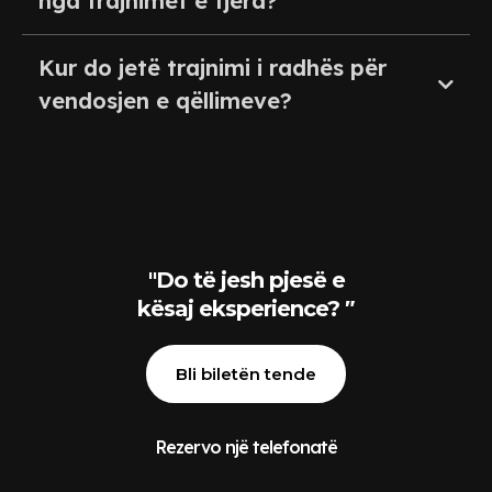
nga trajnimet e tjera?
Kur do jetë trajnimi i radhës për
vendosjen e qëllimeve?
"Do të jesh pjesë e
"
kësaj eksperience?
Bli biletën tende
Rezervo një telefonatë