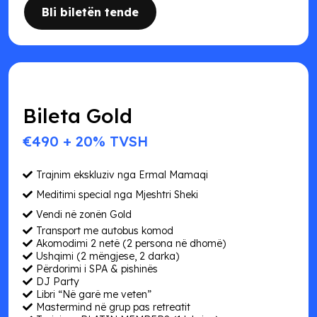
Bli biletën tende
Bileta Gold
€490 + 20% TVSH
Trajnim ekskluziv nga Ermal Mamaqi
Meditimi special nga Mjeshtri Sheki
Vendi në zonën Gold
Transport me autobus komod
Akomodimi 2 netë (2 persona në dhomë)
Ushqimi (2 mëngjese, 2 darka)
Përdorimi i SPA & pishinës
DJ Party
Libri “Në garë me veten”
Mastermind në grup pas retreatit