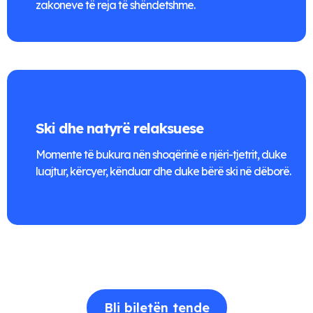
zakoneve të reja të shëndetshme.
Ski dhe natyrë relaksuese
Momente të bukura nën shoqërinë e njëri-tjetrit, duke
luajtur, kërcyer, kënduar dhe duke bërë ski në dëborë.
Bli biletën tende