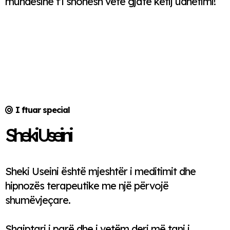
mundësinë t’i shohësh vetë gjatë këtij udhëtimi!
I ftuar special
Sheki Useini
Sheki Useini është mjeshtër i meditimit dhe
hipnozës terapeutike me një përvojë
shumëvjeçare.
Shqiptari i parë dhe i vetëm deri më tani i