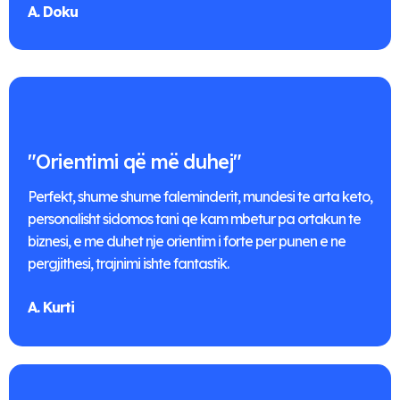
A. Doku
"Orientimi që më duhej"
Perfekt, shume shume faleminderit, mundesi te arta keto,
personalisht sidomos tani qe kam mbetur pa ortakun te
biznesi, e me duhet nje orientim i forte per punen e ne
pergjithesi, trajnimi ishte fantastik.
A. Kurti